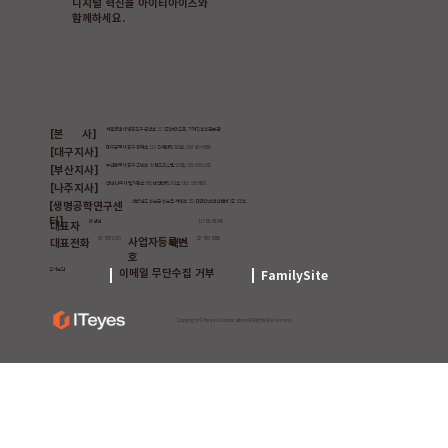
디지털 혁신을 아이티아이즈와
​함께하세요.
문의하기
[본 사]
서울특별시 영등포구 은행로 37, 5층(여의도동, 기계진흥회관본관)
[대구지사]
대구광역시 중구 동덕로 115, 진석타워 809호, 053-429-6589
[부산지사]
부산광역시 동구 조방로 39 썬오피스텔 907호, 051-635-2972
[나주지사]
전남 나주시 빛가람로 685, 비전타워 201호, 061-336-8801
전라남도 화순군 화순읍 서양로 322, 미래의료혁신센터 3층 302호
[생명공학연구센
터]
117-81-81348
이성남
대표자
사업자등록번
대표전화
02-783-2970
팩스
02-783-5088
호
이메일 무단수집 거부
오시는길
FamilySite
Copyright © iteyes Corporation All Rights Reserved.