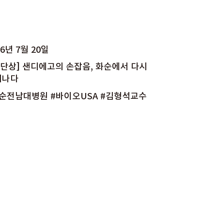
26년 7월 20일
T단상] 샌디에고의 손잡음, 화순에서 다시
어나다
순전남대병원 #바이오USA #김형석교수