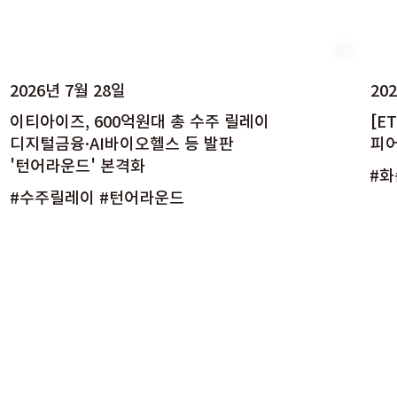
2026년 7월 28일
20
이티아이즈, 600억원대 총 수주 릴레이
[E
디지털금융·AI바이오헬스 등 발판
피
'턴어라운드' 본격화
#화
#수주릴레이 #턴어라운드