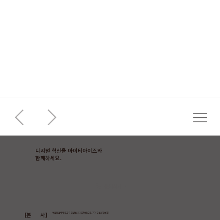
디지털 혁신을 아이티아이즈와
​함께하세요.
문의하기
[본 사]
서울특별시 영등포구 은행로 37, 5층(여의도동, 기계진흥회관본관)