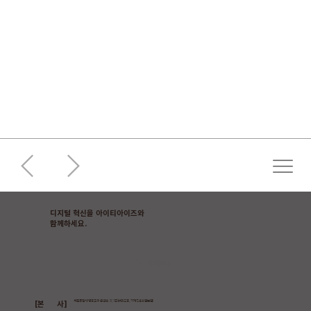
디지털 혁신을 아이티아이즈와
​함께하세요.
문의하기
[본 사]
서울특별시 영등포구 은행로 37, 5층(여의도동, 기계진흥회관본관)