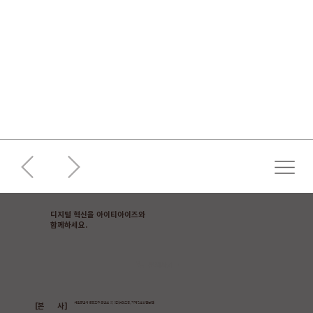
디지털 혁신을 아이티아이즈와
​함께하세요.
문의하기
[본 사]
서울특별시 영등포구 은행로 37, 5층(여의도동, 기계진흥회관본관)