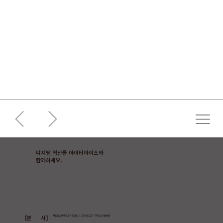
디지털 혁신을 아이티아이즈와
​함께하세요.
문의하기
[본 사]
서울특별시 영등포구 은행로 37, 5층(여의도동, 기계진흥회관본관)