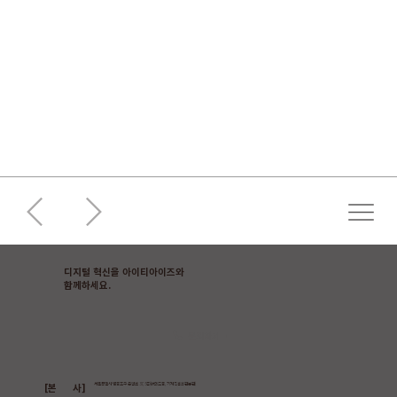
디지털 혁신을 아이티아이즈와
​함께하세요.
문의하기
[본 사]
서울특별시 영등포구 은행로 37, 5층(여의도동, 기계진흥회관본관)